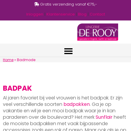
Gratis verzending vanaf €75,-
Inloggen
|
Klantenservice
|
Blog
|
Contact
Home
»
Badmode
BADPAK
Al jaren favoriet bij veel vrouwen is het badpak. Er zijn
veel verschillende soorten
badpakken
. Ga je op
vakantie en wil je een mooi badpak waar je in kan
paraderen over de boulevard? Het merk
Sunflair
heeft
de mooiste badpakken met vaak bijpassende
accessoires zoals een rok of pareo. Maar ook als je op