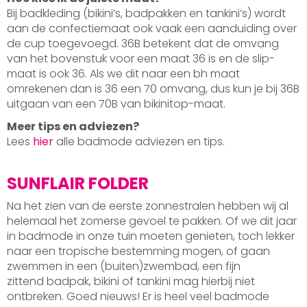
Bij badkleding (bikini’s, badpakken en tankini’s) wordt
aan de confectiemaat ook vaak een aanduiding over
de cup toegevoegd. 36B betekent dat de omvang
van het bovenstuk voor een maat 36 is en de slip-
maat is ook 36. Als we dit naar een bh maat
omrekenen dan is 36 een 70 omvang, dus kun je bij 36B
uitgaan van een 70B van bikinitop-maat.
Meer tips en adviezen?
Lees
hier
alle badmode adviezen en tips.
SUNFLAIR FOLDER
Na het zien van de eerste zonnestralen hebben wij al
helemaal het zomerse gevoel te pakken. Of we dit jaar
in badmode in onze tuin moeten genieten, toch lekker
naar een tropische bestemming mogen, of gaan
zwemmen in een (buiten)zwembad, een fijn
zittend badpak, bikini of tankini mag hierbij niet
ontbreken. Goed nieuws! Er is heel veel badmode