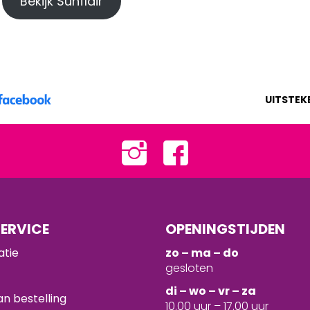
Bekijk Sunflair
UITSTEK
ERVICE
OPENINGSTIJDEN
atie
zo – ma – do
gesloten
d
i – wo – vr – za
n bestelling
10.00 uur – 17.00 uur