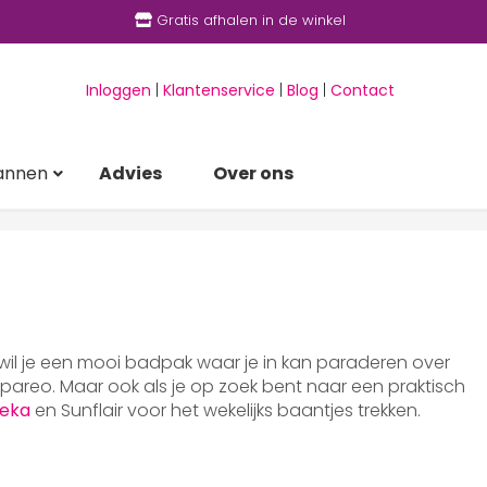
Gratis afhalen in de winkel
Inloggen
|
Klantenservice
|
Blog
|
Contact
annen
Advies
Over ons
 wil je een mooi badpak waar je in kan paraderen over
areo. Maar ook als je op zoek bent naar een praktisch
eka
en Sunflair voor het wekelijks baantjes trekken.