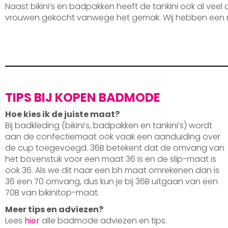
Naast bikini’s en badpakken heeft de tankini ook al veel
vrouwen gekocht vanwege het gemak. Wij hebben een 
TIPS BIJ KOPEN BADMODE
Hoe kies ik de juiste maat?
Bij badkleding (bikini’s, badpakken en tankini’s) wordt
aan de confectiemaat ook vaak een aanduiding over
de cup toegevoegd. 36B betekent dat de omvang van
het bovenstuk voor een maat 36 is en de slip-maat is
ook 36. Als we dit naar een bh maat omrekenen dan is
36 een 70 omvang, dus kun je bij 36B uitgaan van een
70B van bikinitop-maat.
Meer tips en adviezen?
Lees
hier
alle badmode adviezen en tips.