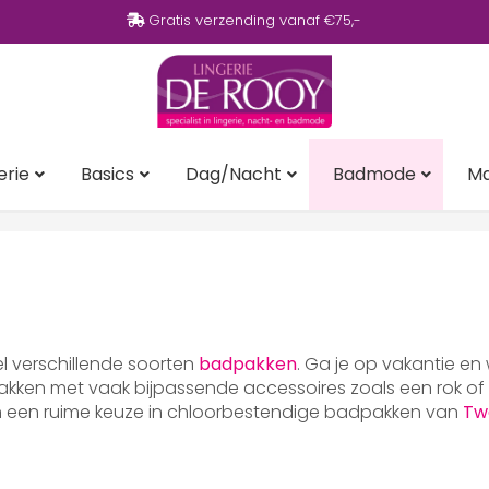
Gratis verzending vanaf €75,-
erie
Basics
Dag/Nacht
Badmode
M
eel verschillende soorten
badpakken
. Ga je op vakantie en
ken met vaak bijpassende accessoires zoals een rok of p
en een ruime keuze in chloorbestendige badpakken van
Tw