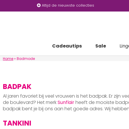
Altijd de nieuwste collecties
Cadeautips
Sale
Ling
Home
»
Badmode
BADPAK
Al jaren favoriet bij veel vrouwen is het badpak. Er zijn v
de boulevard? Het merk
Sunflair
heeft de mooiste badpak
badpak bent je bij ons aan het goede adres. Wij hebb
TANKINI