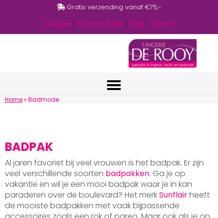
Gratis verzending vanaf €75,-
Inloggen
|
Klantenservice
|
Blog
|
Contact
Home
»
Badmode
BADPAK
Al jaren favoriet bij veel vrouwen is het badpak. Er zijn
veel verschillende soorten
badpakken
. Ga je op
vakantie en wil je een mooi badpak waar je in kan
paraderen over de boulevard? Het merk
Sunflair
heeft
de mooiste badpakken met vaak bijpassende
accessoires zoals een rok of pareo. Maar ook als je op