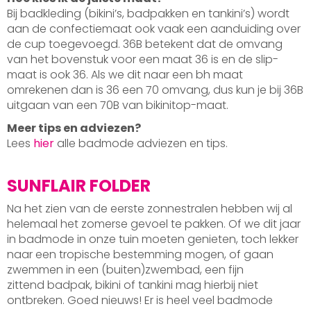
Bij badkleding (bikini’s, badpakken en tankini’s) wordt
aan de confectiemaat ook vaak een aanduiding over
de cup toegevoegd. 36B betekent dat de omvang
van het bovenstuk voor een maat 36 is en de slip-
maat is ook 36. Als we dit naar een bh maat
omrekenen dan is 36 een 70 omvang, dus kun je bij 36B
uitgaan van een 70B van bikinitop-maat.
Meer tips en adviezen?
Lees
hier
alle badmode adviezen en tips.
SUNFLAIR FOLDER
Na het zien van de eerste zonnestralen hebben wij al
helemaal het zomerse gevoel te pakken. Of we dit jaar
in badmode in onze tuin moeten genieten, toch lekker
naar een tropische bestemming mogen, of gaan
zwemmen in een (buiten)zwembad, een fijn
zittend badpak, bikini of tankini mag hierbij niet
ontbreken. Goed nieuws! Er is heel veel badmode