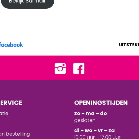
Bekijk Sunflair
UITSTEK
ERVICE
OPENINGSTIJDEN
atie
zo – ma – do
gesloten
d
i – wo – vr – za
n bestelling
10.00 uur – 17.00 uur