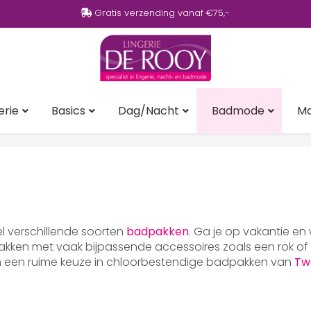
Gratis verzending vanaf €75,-
erie
Basics
Dag/Nacht
Badmode
M
eel verschillende soorten
badpakken
. Ga je op vakantie en
ken met vaak bijpassende accessoires zoals een rok of p
en een ruime keuze in chloorbestendige badpakken van
Tw