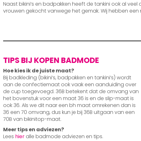
Naast bikini’s en badpakken heeft de tankini ook al veel
vrouwen gekocht vanwege het gemak. Wij hebben een 
TIPS BIJ KOPEN BADMODE
Hoe kies ik de juiste maat?
Bij badkleding (bikini’s, badpakken en tankini’s) wordt
aan de confectiemaat ook vaak een aanduiding over
de cup toegevoegd. 36B betekent dat de omvang van
het bovenstuk voor een maat 36 is en de slip-maat is
ook 36. Als we dit naar een bh maat omrekenen dan is
36 een 70 omvang, dus kun je bij 36B uitgaan van een
70B van bikinitop-maat.
Meer tips en adviezen?
Lees
hier
alle badmode adviezen en tips.