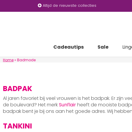
Altijd de nieuwste collecties
Cadeautips
Sale
Ling
Home
»
Badmode
BADPAK
Al jaren favoriet bij veel vrouwen is het badpak. Er zijn v
de boulevard? Het merk
Sunflair
heeft de mooiste badpak
badpak bent je bij ons aan het goede adres. Wij hebb
TANKINI