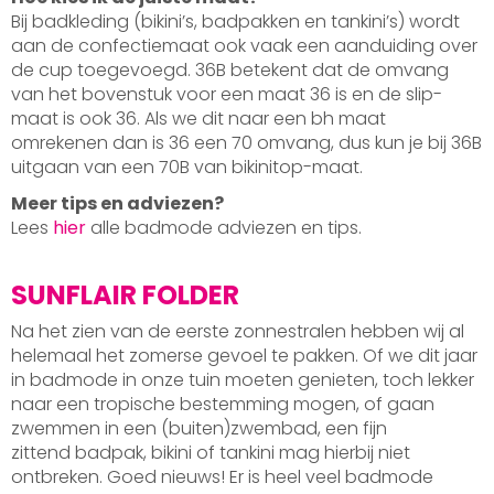
Bij badkleding (bikini’s, badpakken en tankini’s) wordt
aan de confectiemaat ook vaak een aanduiding over
de cup toegevoegd. 36B betekent dat de omvang
van het bovenstuk voor een maat 36 is en de slip-
maat is ook 36. Als we dit naar een bh maat
omrekenen dan is 36 een 70 omvang, dus kun je bij 36B
uitgaan van een 70B van bikinitop-maat.
Meer tips en adviezen?
Lees
hier
alle badmode adviezen en tips.
SUNFLAIR FOLDER
Na het zien van de eerste zonnestralen hebben wij al
helemaal het zomerse gevoel te pakken. Of we dit jaar
in badmode in onze tuin moeten genieten, toch lekker
naar een tropische bestemming mogen, of gaan
zwemmen in een (buiten)zwembad, een fijn
zittend badpak, bikini of tankini mag hierbij niet
ontbreken. Goed nieuws! Er is heel veel badmode