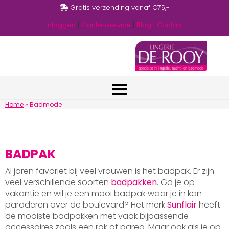
Gratis verzending vanaf €75,-
Inloggen
|
Klantenservice
|
Blog
|
Contact
Home
»
Badmode
BADPAK
Al jaren favoriet bij veel vrouwen is het badpak. Er zijn
veel verschillende soorten
badpakken
. Ga je op
vakantie en wil je een mooi badpak waar je in kan
paraderen over de boulevard? Het merk
Sunflair
heeft
de mooiste badpakken met vaak bijpassende
accessoires zoals een rok of pareo. Maar ook als je op