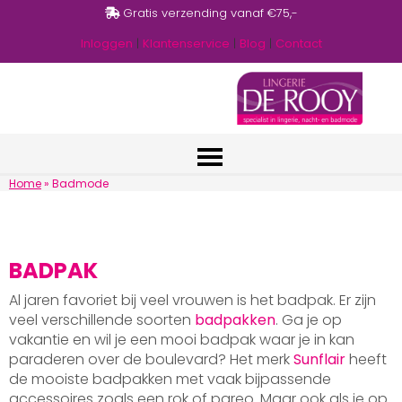
Gratis verzending vanaf €75,-
Inloggen
|
Klantenservice
|
Blog
|
Contact
Home
»
Badmode
BADPAK
Al jaren favoriet bij veel vrouwen is het badpak. Er zijn
veel verschillende soorten
badpakken
. Ga je op
vakantie en wil je een mooi badpak waar je in kan
paraderen over de boulevard? Het merk
Sunflair
heeft
de mooiste badpakken met vaak bijpassende
accessoires zoals een rok of pareo. Maar ook als je op