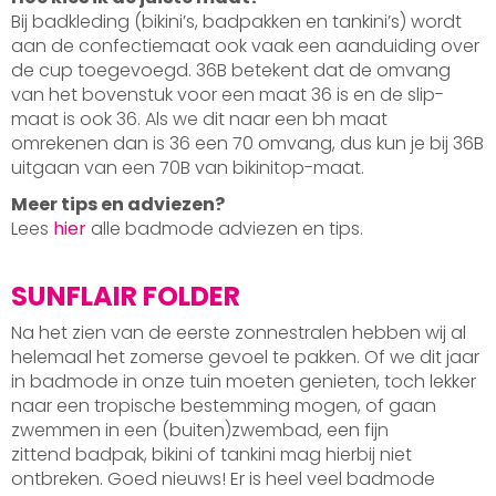
Bij badkleding (bikini’s, badpakken en tankini’s) wordt
aan de confectiemaat ook vaak een aanduiding over
de cup toegevoegd. 36B betekent dat de omvang
van het bovenstuk voor een maat 36 is en de slip-
maat is ook 36. Als we dit naar een bh maat
omrekenen dan is 36 een 70 omvang, dus kun je bij 36B
uitgaan van een 70B van bikinitop-maat.
Meer tips en adviezen?
Lees
hier
alle badmode adviezen en tips.
SUNFLAIR FOLDER
Na het zien van de eerste zonnestralen hebben wij al
helemaal het zomerse gevoel te pakken. Of we dit jaar
in badmode in onze tuin moeten genieten, toch lekker
naar een tropische bestemming mogen, of gaan
zwemmen in een (buiten)zwembad, een fijn
zittend badpak, bikini of tankini mag hierbij niet
ontbreken. Goed nieuws! Er is heel veel badmode