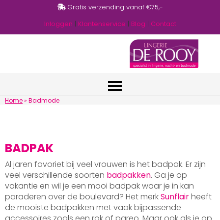
Gratis verzending vanaf €75,-
Inloggen
|
Klantenservice
|
Blog
|
Contact
Home
»
Badmode
BADPAK
Al jaren favoriet bij veel vrouwen is het badpak. Er zijn
veel verschillende soorten
badpakken
. Ga je op
vakantie en wil je een mooi badpak waar je in kan
paraderen over de boulevard? Het merk
Sunflair
heeft
de mooiste badpakken met vaak bijpassende
accessoires zoals een rok of pareo. Maar ook als je op