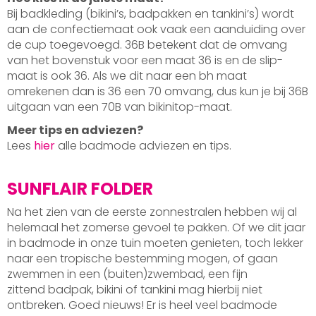
Bij badkleding (bikini’s, badpakken en tankini’s) wordt
aan de confectiemaat ook vaak een aanduiding over
de cup toegevoegd. 36B betekent dat de omvang
van het bovenstuk voor een maat 36 is en de slip-
maat is ook 36. Als we dit naar een bh maat
omrekenen dan is 36 een 70 omvang, dus kun je bij 36B
uitgaan van een 70B van bikinitop-maat.
Meer tips en adviezen?
Lees
hier
alle badmode adviezen en tips.
SUNFLAIR FOLDER
Na het zien van de eerste zonnestralen hebben wij al
helemaal het zomerse gevoel te pakken. Of we dit jaar
in badmode in onze tuin moeten genieten, toch lekker
naar een tropische bestemming mogen, of gaan
zwemmen in een (buiten)zwembad, een fijn
zittend badpak, bikini of tankini mag hierbij niet
ontbreken. Goed nieuws! Er is heel veel badmode