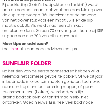
Bij badkleding (bikini’s, badpakken en tankini’s) wordt
aan de confectiemaat ook vaak een aanduiding over
de cup toegevoegd. 36B betekent dat de omvang
van het bovenstuk voor een maat 36 is en de slip-
maat is ook 36. Als we dit naar een bh maat
omrekenen dan is 36 een 70 omvang, dus kun je bij 36B
uitgaan van een 70B van bikinitop-maat.
Meer tips en adviezen?
Lees
hier
alle badmode adviezen en tips.
SUNFLAIR FOLDER
Na het zien van de eerste zonnestralen hebben wij al
helemaal het zomerse gevoel te pakken. Of we dit jaar
in badmode in onze tuin moeten genieten, toch lekker
naar een tropische bestemming mogen, of gaan
zwemmen in een (buiten)zwembad, een fijn
zittend badpak, bikini of tankini mag hierbij niet
ontbreken. Goed nieuws! Er is heel veel badmode