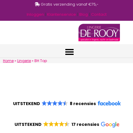
Gratis verzending vanaf €75,-
Inloggen
|
Klantenservice
|
Blog
|
Contact
Home
»
Lingerie
»
BH Top
UITSTEKEND
8 recensies
UITSTEKEND
17 recensies