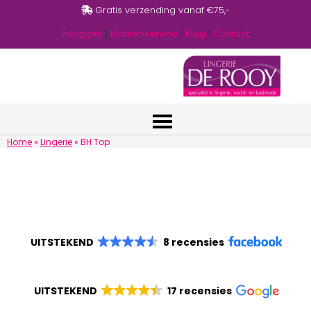
Gratis verzending vanaf €75,-
Inloggen
|
Klantenservice
|
Blog
|
Contact
Home
»
Lingerie
»
BH Top
UITSTEKEND
8 recensies
UITSTEKEND
17 recensies