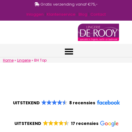
Gratis verzending vanaf €75,-
Inloggen
|
Klantenservice
|
Blog
|
Contact
Home
»
Lingerie
»
BH Top
UITSTEKEND
8 recensies
UITSTEKEND
17 recensies