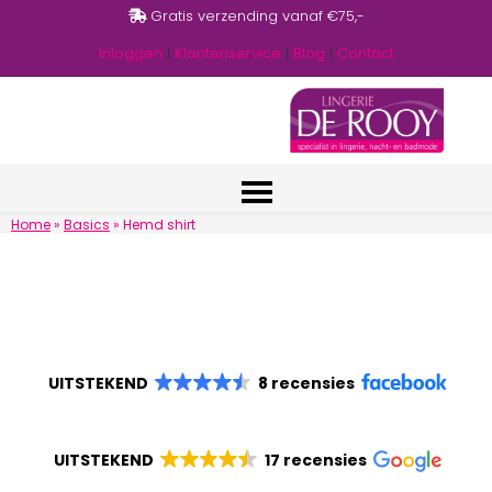
Gratis verzending vanaf €75,-
Inloggen
|
Klantenservice
|
Blog
|
Contact
Home
»
Basics
»
Hemd shirt
UITSTEKEND
8 recensies
UITSTEKEND
17 recensies