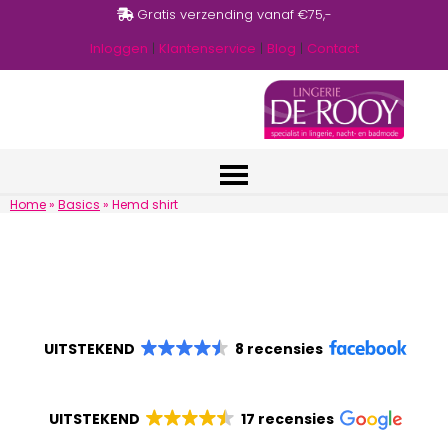
Gratis verzending vanaf €75,-
Inloggen
|
Klantenservice
|
Blog
|
Contact
Home
»
Basics
»
Hemd shirt
UITSTEKEND
8 recensies
UITSTEKEND
17 recensies