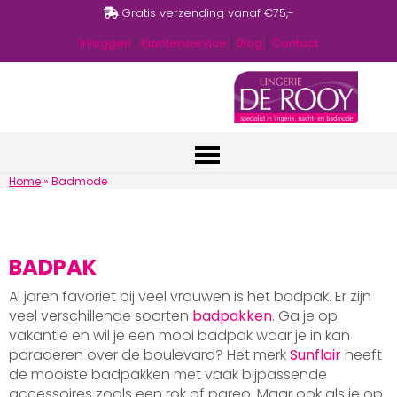
Gratis verzending vanaf €75,-
Inloggen
|
Klantenservice
|
Blog
|
Contact
Home
»
Badmode
BADPAK
Al jaren favoriet bij veel vrouwen is het badpak. Er zijn
veel verschillende soorten
badpakken
. Ga je op
vakantie en wil je een mooi badpak waar je in kan
paraderen over de boulevard? Het merk
Sunflair
heeft
de mooiste badpakken met vaak bijpassende
accessoires zoals een rok of pareo. Maar ook als je op