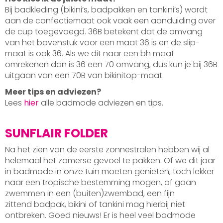
Bij badkleding (bikini’s, badpakken en tankini’s) wordt
aan de confectiemaat ook vaak een aanduiding over
de cup toegevoegd. 36B betekent dat de omvang
van het bovenstuk voor een maat 36 is en de slip-
maat is ook 36. Als we dit naar een bh maat
omrekenen dan is 36 een 70 omvang, dus kun je bij 36B
uitgaan van een 70B van bikinitop-maat.
Meer tips en adviezen?
Lees
hier
alle badmode adviezen en tips.
SUNFLAIR FOLDER
Na het zien van de eerste zonnestralen hebben wij al
helemaal het zomerse gevoel te pakken. Of we dit jaar
in badmode in onze tuin moeten genieten, toch lekker
naar een tropische bestemming mogen, of gaan
zwemmen in een (buiten)zwembad, een fijn
zittend badpak, bikini of tankini mag hierbij niet
ontbreken. Goed nieuws! Er is heel veel badmode