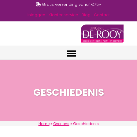
Gratis afhalen in de winkel
Inloggen
|
Klantenservice
|
Blog
|
Contact
GESCHIEDENIS
Home
»
Over ons
»
Geschiedenis