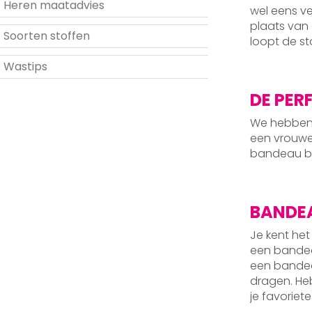
Heren maatadvies
wel eens ve
plaats van 
Soorten stoffen
loopt de st
Wastips
DE PER
We hebben 
een vrouwel
bandeau bik
BANDEA
Je kent het
een bandeau
een bandeau
dragen. He
je favoriete