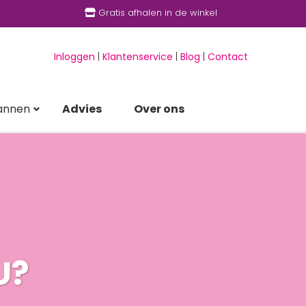
Gratis afhalen in de winkel
Inloggen
|
Klantenservice
|
Blog
|
Contact
annen
Advies
Over ons
U?