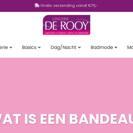
Gratis verzending vanaf €75,-
erie
Basics
Dag/Nacht
Badmode
M
AT IS EEN BANDEA