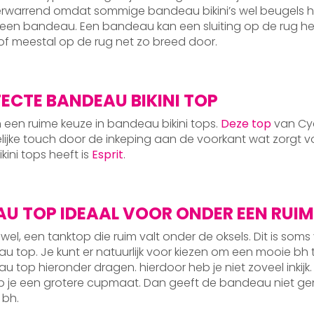
rwarrend omdat sommige bandeau bikini’s wel beugels heb
een bandeau. Een bandeau kan een sluiting op de rug hebben
of meestal op de rug net zo breed door.
FECTE BANDEAU BIKINI TOP
een ruime keuze in bandeau bikini tops.
Deze top
van Cy
ijke touch door de inkeping aan de voorkant wat zorgt vo
ini tops heeft is
Esprit
.
U TOP IDEAAL VOOR ONDER EEN RUI
 wel, een tanktop die ruim valt onder de oksels. Dit is soms
 top. Je kunt er natuurlijk voor kiezen om een mooie bh te
 top hieronder dragen. hierdoor heb je niet zoveel inkijk.
b je een grotere cupmaat. Dan geeft de bandeau niet ge
 bh.