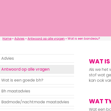
Home
»
Advies
»
Antwoord op alle vragen
»
Wat is een bandeau?
Advies
WAT IS
Antwoord op alle vragen
Als we het 
stof wat ge
Wat is een goede bh?
kan ook van 
Bh maatadvies
WAT TY
Badmode/nachtmode maatadvies
Wat een ban