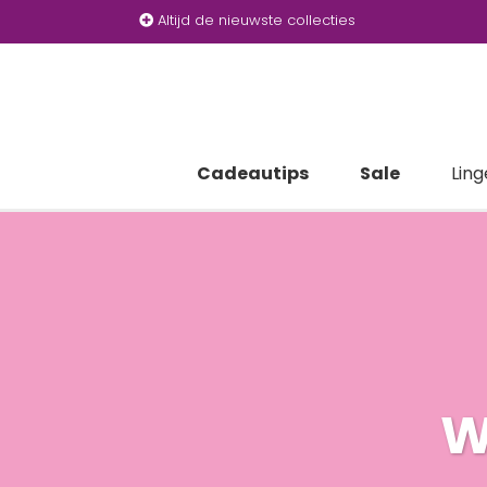
Altijd de nieuwste collecties
Cadeautips
Sale
Ling
W