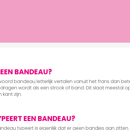
 EEN BANDEAU?
woord bandeau letterlijk vertalen vanuit het frans dan be
dragen wordt als een strook of band. Dit slaat meestal op
kant zijn.
PEERT EEN BANDEAU?
deau typeert is eigenlijk dat er geen bandjes aan zitten