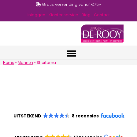
Gratis verzending vanaf €75,-
Inloggen
|
Klantenservice
|
Blog
|
Contact
Home
»
Mannen
»
Shortama
UITSTEKEND
8 recensies