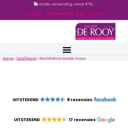
Gratis verzending vanaf €75,-
Inloggen
|
Klantenservice
|
Blog
|
Contact
Home
»
Dag/Nacht
»
Nachthemd zonder mouw
UITSTEKEND
8 recensies
UITSTEKEND
17 recensies